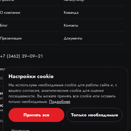
О компании
Команда
Блог
Контакты
Презентации
Документы
+7 (3462) 39‒09‒21
manager@event86.ru
Настройки cookie
© EVENT86, 2013–2026
Мы используем необходимые cookie для работы сайта и, с
вашего согласия, аналитические cookie для оценки
ИП Сухов Дмитрий Андреевич
посещаемости. Вы можете принять все cookie или оставить
ИНН 860232236221
ОГРНИП 318861700070486
только необходимые.
Подробнее
Юридический адрес:
Российская Федерация, 628426, Ханты-Мансийский
автономный округ - Югра, г. Сургут, ул. 50 лет ВЛКСМ 1, офис 508
Принять все
Только необходимые
Политика конфиденциальности
Пользовательское соглашение
Настроить