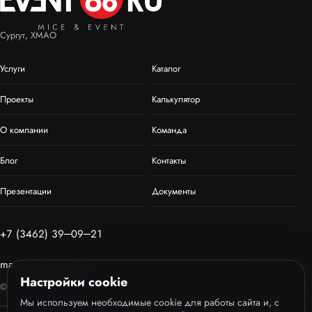
Сургут, ХМАО
Услуги
Каталог
Проекты
Калькулятор
О компании
Команда
Блог
Контакты
Презентации
Документы
+7 (3462) 39‒09‒21
manager@event86.ru
Настройки cookie
© EVENT86, 2013–2026
Мы используем необходимые cookie для работы сайта и, с