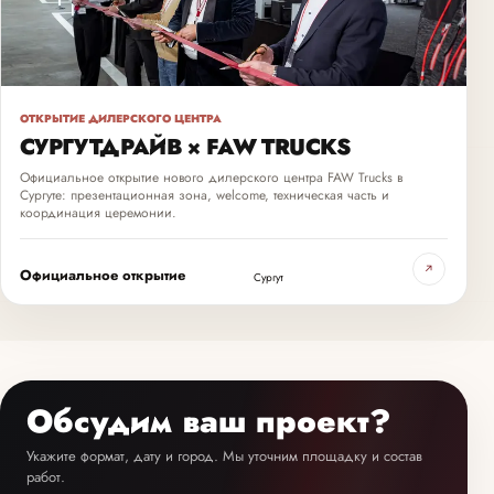
ОТКРЫТИЕ ДИЛЕРСКОГО ЦЕНТРА
СУРГУТДРАЙВ × FAW TRUCKS
Официальное открытие нового дилерского центра FAW Trucks в
Сургуте: презентационная зона, welcome, техническая часть и
координация церемонии.
↗
Официальное открытие
Сургут
Обсудим ваш проект?
Укажите формат, дату и город. Мы уточним площадку и состав
работ.