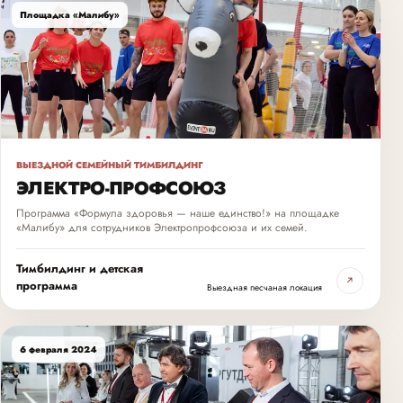
Площадка «Малибу»
ВЫЕЗДНОЙ СЕМЕЙНЫЙ ТИМБИЛДИНГ
ЭЛЕКТРО-ПРОФСОЮЗ
Программа «Формула здоровья — наше единство!» на площадке
«Малибу» для сотрудников Электропрофсоюза и их семей.
Тимбилдинг и детская
↗
программа
Выездная песчаная локация
6 февраля 2024