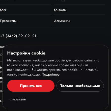
Блог
Контакты
Презентации
Документы
+7 (3462) 39‒09‒21
manager@event86.ru
Настройки cookie
© EVENT86, 2013–2026
Мы используем необходимые cookie для работы сайта и, с
вашего согласия, аналитические cookie для оценки
ИП Сухов Дмитрий Андреевич
посещаемости. Вы можете принять все cookie или оставить
ИНН 860232236221
ОГРНИП 318861700070486
только необходимые.
Подробнее
Юридический адрес:
Российская Федерация, 628426, Ханты-Мансийский
автономный округ - Югра, г. Сургут, ул. 50 лет ВЛКСМ 1, офис 508
Принять все
Только необходимые
Политика конфиденциальности
Пользовательское соглашение
Настроить
Реквизиты
Cookies