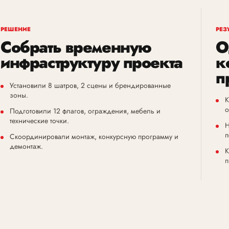
РЕШЕНИЕ
РЕЗ
Собрать временную
О
инфраструктуру проекта
к
п
Установили 8 шатров, 2 сцены и брендированные
зоны.
К
о
Подготовили 12 флагов, ограждения, мебель и
технические точки.
Н
п
Скоординировали монтаж, конкурсную программу и
демонтаж.
К
п