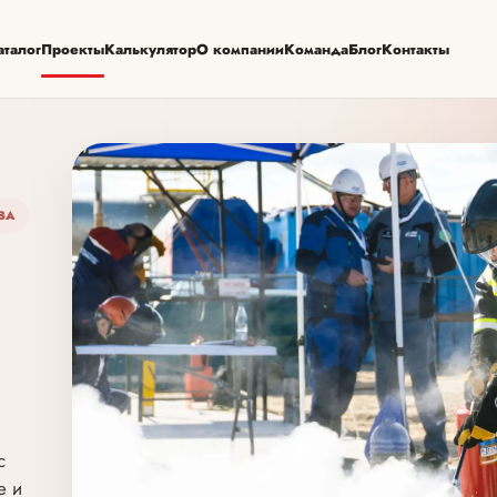
аталог
Проекты
Калькулятор
О компании
Команда
Блог
Контакты
ВА
с
е и