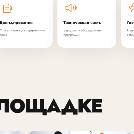
Брендирование
Техническая часть
Гос
Флаги, навигация и фирменные
Звук, свет и оборудование
Нагр
зоны.
программы.
каве
ПЛОЩАДКЕ