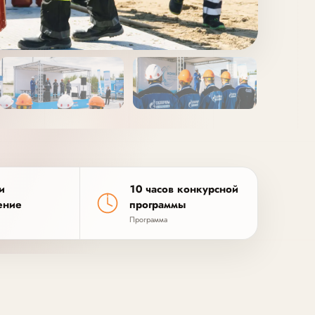
и
10 часов конкурсной
ение
программы
Программа