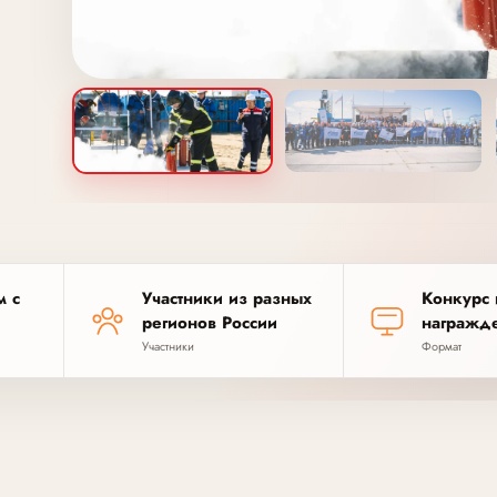
м с
Участники из разных
Конкурс 
регионов России
награжд
Участники
Формат